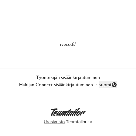
iveco.fi/
Työntekijän sisäänkirjautuminen
Hakijan Connect-sisäänkirjautuminen
·
suomi
Vaihda kieli
Urasivusto
Teamtailorilta